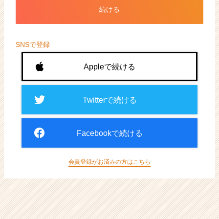
ト
続ける
が
届
く
就
SNSで登録
活
サ
Appleで続ける
イ
ト
チ
Twitterで続ける
ア
キ
ャ
Facebookで続ける
リ
ア
（CheerCareer）
会員登録がお済みの方はこちら