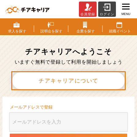
MENU
会員登録
ログイン
会
員
登
求人を
探す
説明会を
探す
企業を
探す
就職
イベント
録
|
ベ
チアキャリアへ
ようこそ
ン
チ
いますぐ無料で登録して利用を開始しましょう
ャ
ー・
チアキャリアについて
成
長
企
業
か
メールアドレスで登録
ら
ス
カ
ウ