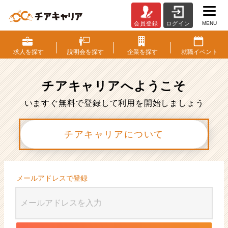
MENU
会員登録
ログイン
会
員
登
求人を
探す
説明会を
探す
企業を
探す
就職
イベント
録
|
ベ
チアキャリアへ
ようこそ
ン
チ
いますぐ無料で登録して利用を開始しましょう
ャ
ー・
チアキャリアについて
成
長
企
業
か
メールアドレスで登録
ら
ス
カ
ウ