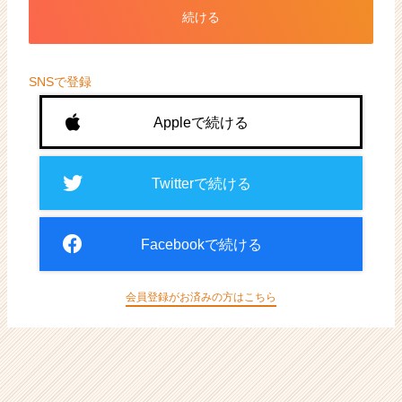
ト
続ける
が
届
く
就
SNSで登録
活
サ
Appleで続ける
イ
ト
チ
Twitterで続ける
ア
キ
ャ
Facebookで続ける
リ
ア
（CheerCareer）
会員登録がお済みの方はこちら