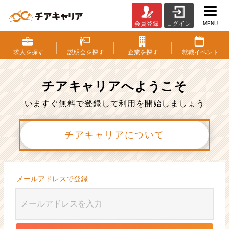
MENU
会員登録
ログイン
会
員
登
求人を
探す
説明会を
探す
企業を
探す
就職
イベント
録
|
ベ
チアキャリアへ
ようこそ
ン
チ
いますぐ無料で登録して利用を開始しましょう
ャ
ー・
チアキャリアについて
成
長
企
業
か
メールアドレスで登録
ら
ス
カ
ウ