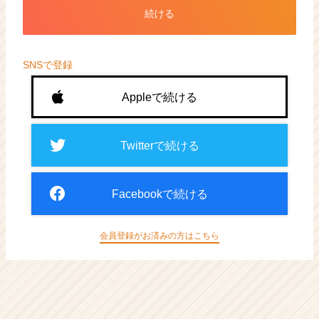
ト
続ける
が
届
く
就
SNSで登録
活
サ
Appleで続ける
イ
ト
チ
Twitterで続ける
ア
キ
ャ
Facebookで続ける
リ
ア
（CheerCareer）
会員登録がお済みの方はこちら