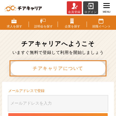
MENU
会員登録
ログイン
会
員
登
求人を
探す
説明会を
探す
企業を
探す
就職
イベント
録
|
ベ
チアキャリアへ
ようこそ
ン
チ
いますぐ無料で登録して利用を開始しましょう
ャ
ー・
チアキャリアについて
成
長
企
業
か
メールアドレスで登録
ら
ス
カ
ウ