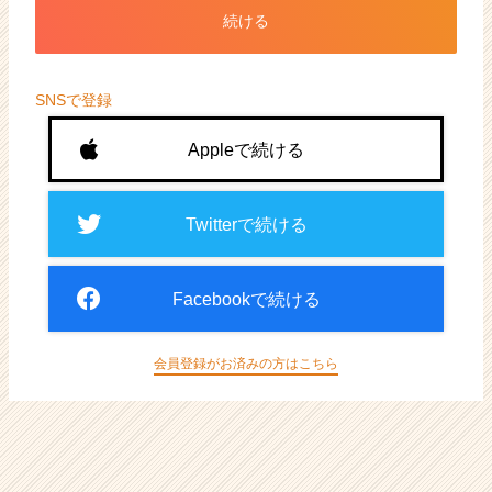
ト
続ける
が
届
く
就
SNSで登録
活
サ
Appleで続ける
イ
ト
チ
Twitterで続ける
ア
キ
ャ
Facebookで続ける
リ
ア
（CheerCareer）
会員登録がお済みの方はこちら