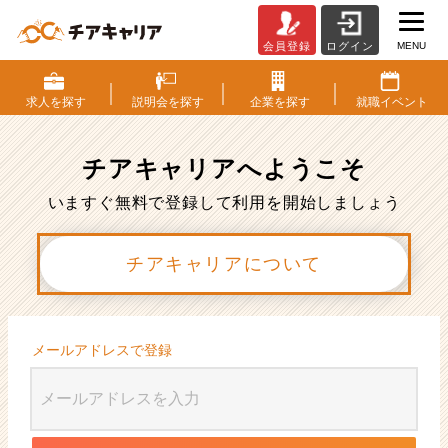
MENU
会員登録
ログイン
会
員
登
求人を
探す
説明会を
探す
企業を
探す
就職
イベント
録
|
ベ
チアキャリアへ
ようこそ
ン
チ
いますぐ無料で登録して利用を開始しましょう
ャ
ー・
チアキャリアについて
成
長
企
業
か
メールアドレスで登録
ら
ス
カ
ウ