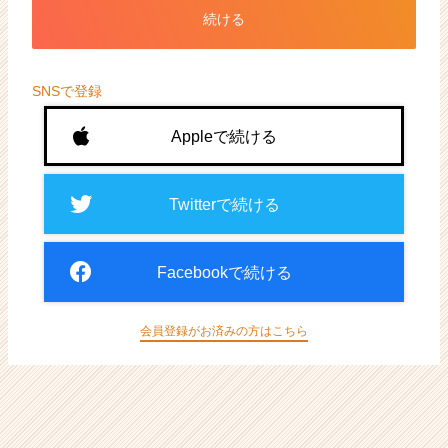
ト
続ける
が
届
く
就
SNSで登録
活
サ
Appleで続ける
イ
ト
チ
Twitterで続ける
ア
キ
ャ
Facebookで続ける
リ
ア
（CheerCareer）
会員登録がお済みの方はこちら