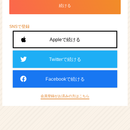
ト
続ける
が
届
く
就
SNSで登録
活
サ
Appleで続ける
イ
ト
チ
Twitterで続ける
ア
キ
ャ
Facebookで続ける
リ
ア
（CheerCareer）
会員登録がお済みの方はこちら