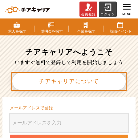
MENU
会員登録
ログイン
会
員
登
求人を
探す
説明会を
探す
企業を
探す
就職
イベント
録
|
ベ
チアキャリアへ
ようこそ
ン
チ
いますぐ無料で登録して利用を開始しましょう
ャ
ー・
チアキャリアについて
成
長
企
業
か
メールアドレスで登録
ら
ス
カ
ウ