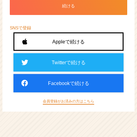
ト
続ける
が
届
く
就
SNSで登録
活
サ
Appleで続ける
イ
ト
チ
Twitterで続ける
ア
キ
ャ
Facebookで続ける
リ
ア
（CheerCareer）
会員登録がお済みの方はこちら