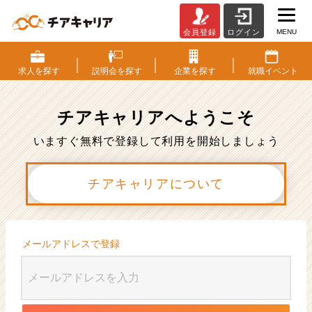
MENU
会員登録
ログイン
会
員
登
求人を
探す
説明会を
探す
企業を
探す
就職
イベント
録
|
ベ
チアキャリアへ
ようこそ
ン
チ
いますぐ無料で登録して利用を開始しましょう
ャ
ー・
チアキャリアについて
成
長
企
業
か
メールアドレスで登録
ら
ス
カ
ウ