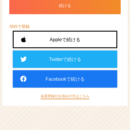
ト
続ける
が
届
く
就
SNSで登録
活
サ
Appleで続ける
イ
ト
チ
Twitterで続ける
ア
キ
ャ
Facebookで続ける
リ
ア
（CheerCareer）
会員登録がお済みの方はこちら