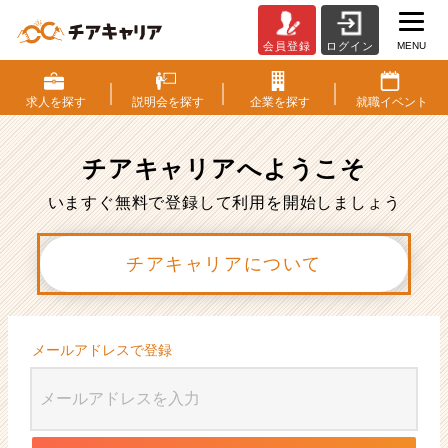
MENU
会員登録
ログイン
会
員
登
求人を
探す
説明会を
探す
企業を
探す
就職
イベント
録
|
ベ
チアキャリアへ
ようこそ
ン
チ
いますぐ無料で登録して利用を開始しましょう
ャ
ー・
チアキャリアについて
成
長
企
業
か
メールアドレスで登録
ら
ス
カ
ウ