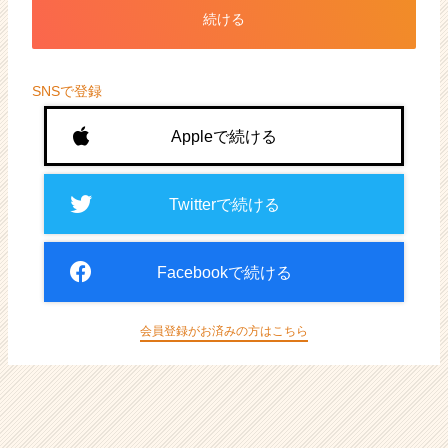
ト
続ける
が
届
く
就
SNSで登録
活
サ
Appleで続ける
イ
ト
チ
Twitterで続ける
ア
キ
ャ
Facebookで続ける
リ
ア
（CheerCareer）
会員登録がお済みの方はこちら