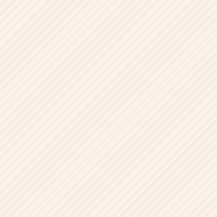
ウ
ト
が
届
く
就
活
サ
イ
ト
チ
ア
キ
ャ
リ
ア
（CheerCareer）