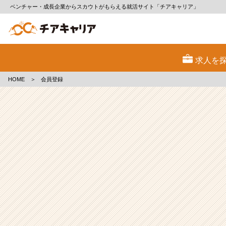
ベンチャー・成長企業からスカウトがもらえる就活サイト「チアキャリア」
会
員
求人を
登
録
HOME
＞
会員登録
|
ベ
ン
チ
ャ
ー・
成
長
企
業
か
ら
ス
カ