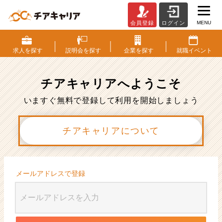
MENU
会員登録
ログイン
会
員
登
求人を
探す
説明会を
探す
企業を
探す
就職
イベント
録
|
ベ
チアキャリアへ
ようこそ
ン
チ
いますぐ無料で登録して利用を開始しましょう
ャ
ー・
チアキャリアについて
成
長
企
業
か
メールアドレスで登録
ら
ス
カ
ウ