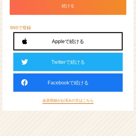
ト
続ける
が
届
く
就
SNSで登録
活
サ
Appleで続ける
イ
ト
チ
Twitterで続ける
ア
キ
ャ
Facebookで続ける
リ
ア
（CheerCareer）
会員登録がお済みの方はこちら