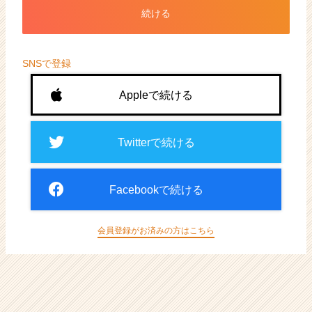
ト
続ける
が
届
く
就
SNSで登録
活
サ
Appleで続ける
イ
ト
チ
Twitterで続ける
ア
キ
ャ
Facebookで続ける
リ
ア
（CheerCareer）
会員登録がお済みの方はこちら