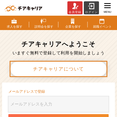
MENU
会員登録
ログイン
会
員
登
求人を
探す
説明会を
探す
企業を
探す
就職
イベント
録
|
ベ
チアキャリアへ
ようこそ
ン
チ
いますぐ無料で登録して利用を開始しましょう
ャ
ー・
チアキャリアについて
成
長
企
業
か
メールアドレスで登録
ら
ス
カ
ウ