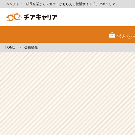
ベンチャー・成長企業からスカウトがもらえる就活サイト「チアキャリア」
会
員
求人を
登
録
HOME
＞
会員登録
|
ベ
ン
チ
ャ
ー・
成
長
企
業
か
ら
ス
カ