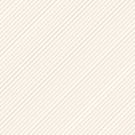
ウ
ト
が
届
く
就
活
サ
イ
ト
チ
ア
キ
ャ
リ
ア
（CheerCareer）