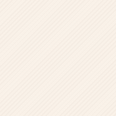
ウ
ト
が
届
く
就
活
サ
イ
ト
チ
ア
キ
ャ
リ
ア
（CheerCareer）