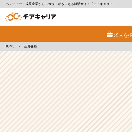
ベンチャー・成長企業からスカウトがもらえる就活サイト「チアキャリア」
会
員
求人を
登
録
HOME
＞
会員登録
|
ベ
ン
チ
ャ
ー・
成
長
企
業
か
ら
ス
カ