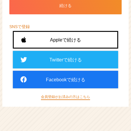
ト
続ける
が
届
く
就
SNSで登録
活
サ
Appleで続ける
イ
ト
チ
Twitterで続ける
ア
キ
ャ
Facebookで続ける
リ
ア
（CheerCareer）
会員登録がお済みの方はこちら