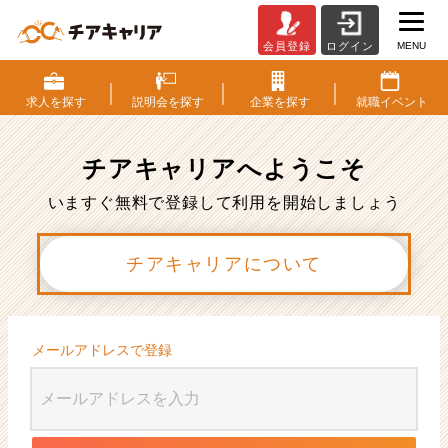
MENU
会員登録
ログイン
会
員
登
求人を
探す
説明会を
探す
企業を
探す
就職
イベント
録
|
ベ
チアキャリアへ
ようこそ
ン
チ
いますぐ無料で登録して利用を開始しましょう
ャ
ー・
チアキャリアについて
成
長
企
業
か
メールアドレスで登録
ら
ス
カ
ウ