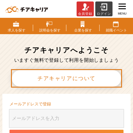
MENU
会員登録
ログイン
会
員
登
求人を
探す
説明会を
探す
企業を
探す
就職
イベント
録
|
ベ
チアキャリアへ
ようこそ
ン
チ
いますぐ無料で登録して利用を開始しましょう
ャ
ー・
チアキャリアについて
成
長
企
業
か
メールアドレスで登録
ら
ス
カ
ウ