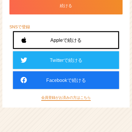
ト
続ける
が
届
く
就
SNSで登録
活
サ
Appleで続ける
イ
ト
チ
Twitterで続ける
ア
キ
ャ
Facebookで続ける
リ
ア
（CheerCareer）
会員登録がお済みの方はこちら