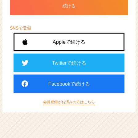
ト
続ける
が
届
く
就
SNSで登録
活
サ
Appleで続ける
イ
ト
チ
Twitterで続ける
ア
キ
ャ
Facebookで続ける
リ
ア
（CheerCareer）
会員登録がお済みの方はこちら