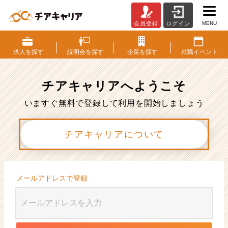
MENU
会員登録
ログイン
会
員
登
求人を
探す
説明会を
探す
企業を
探す
就職
イベント
録
|
ベ
チアキャリアへ
ようこそ
ン
チ
いますぐ無料で登録して利用を開始しましょう
ャ
ー・
チアキャリアについて
成
長
企
業
か
メールアドレスで登録
ら
ス
カ
ウ