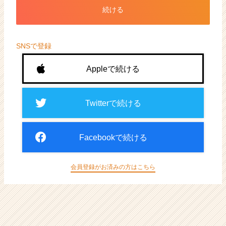
ト
続ける
が
届
く
就
SNSで登録
活
サ
Appleで続ける
イ
ト
チ
Twitterで続ける
ア
キ
ャ
Facebookで続ける
リ
ア
（CheerCareer）
会員登録がお済みの方はこちら