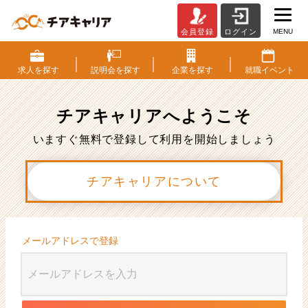
MENU
会員登録
ログイン
会
員
登
求人を
探す
説明会を
探す
企業を
探す
就職
イベント
録
|
ベ
チアキャリアへ
ようこそ
ン
チ
いますぐ無料で登録して利用を開始しましょう
ャ
ー・
チアキャリアについて
成
長
企
業
か
メールアドレスで登録
ら
ス
カ
ウ