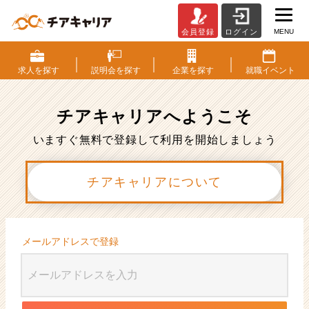
MENU
会員登録
ログイン
会
員
登
求人を
探す
説明会を
探す
企業を
探す
就職
イベント
録
|
ベ
チアキャリアへ
ようこそ
ン
チ
いますぐ無料で登録して利用を開始しましょう
ャ
ー・
チアキャリアについて
成
長
企
業
か
メールアドレスで登録
ら
ス
カ
ウ