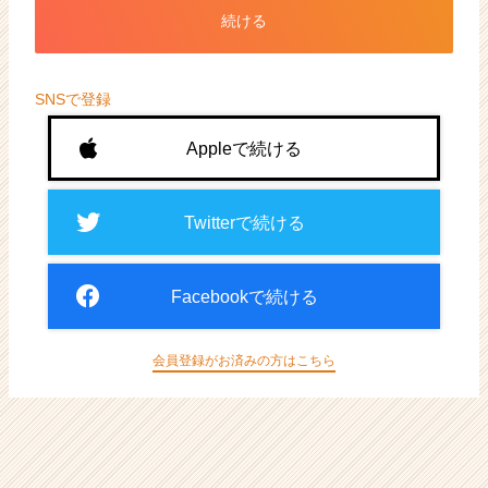
ト
続ける
が
届
く
就
SNSで登録
活
サ
Appleで続ける
イ
ト
チ
Twitterで続ける
ア
キ
ャ
Facebookで続ける
リ
ア
（CheerCareer）
会員登録がお済みの方はこちら