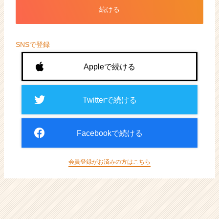
ト
続ける
が
届
く
就
SNSで登録
活
サ
Appleで続ける
イ
ト
チ
Twitterで続ける
ア
キ
ャ
Facebookで続ける
リ
ア
（CheerCareer）
会員登録がお済みの方はこちら