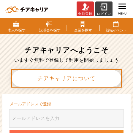
MENU
会員登録
ログイン
会
員
登
求人を
探す
説明会を
探す
企業を
探す
就職
イベント
録
|
ベ
チアキャリアへ
ようこそ
ン
チ
いますぐ無料で登録して利用を開始しましょう
ャ
ー・
チアキャリアについて
成
長
企
業
か
メールアドレスで登録
ら
ス
カ
ウ