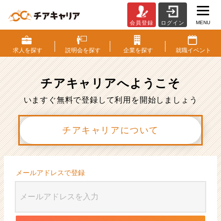
MENU
会員登録
ログイン
会
員
登
求人を
探す
説明会を
探す
企業を
探す
就職
イベント
録
|
ベ
チアキャリアへ
ようこそ
ン
チ
いますぐ無料で登録して利用を開始しましょう
ャ
ー・
チアキャリアについて
成
長
企
業
か
メールアドレスで登録
ら
ス
カ
ウ