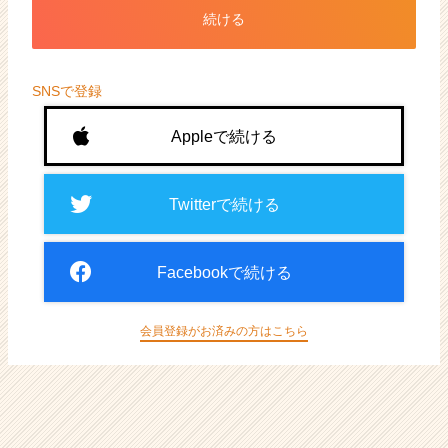
ト
続ける
が
届
く
就
SNSで登録
活
サ
Appleで続ける
イ
ト
チ
Twitterで続ける
ア
キ
ャ
Facebookで続ける
リ
ア
（CheerCareer）
会員登録がお済みの方はこちら