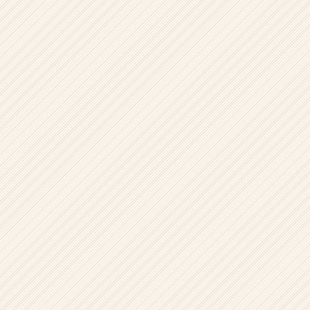
ウ
ト
が
届
く
就
活
サ
イ
ト
チ
ア
キ
ャ
リ
ア
（CheerCareer）