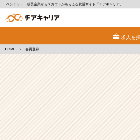
ベンチャー・成長企業からスカウトがもらえる就活サイト「チアキャリア」
会
員
求人を
登
録
HOME
＞
会員登録
|
ベ
ン
チ
ャ
ー・
成
長
企
業
か
ら
ス
カ