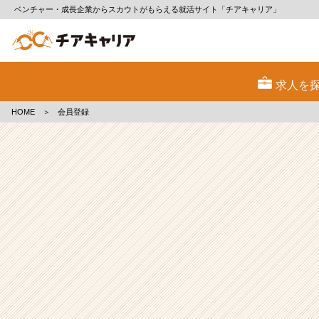
ベンチャー・成長企業からスカウトがもらえる就活サイト「チアキャリア」
会
員
求人を
登
録
HOME
＞
会員登録
|
ベ
ン
チ
ャ
ー・
成
長
企
業
か
ら
ス
カ