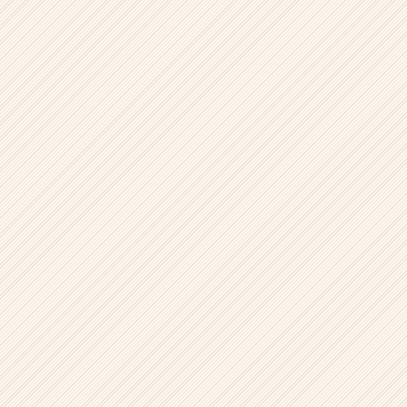
ウ
ト
が
届
く
就
活
サ
イ
ト
チ
ア
キ
ャ
リ
ア
（CheerCareer）