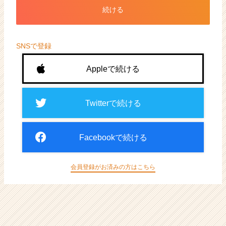
ト
続ける
が
届
く
就
SNSで登録
活
サ
Appleで続ける
イ
ト
チ
Twitterで続ける
ア
キ
ャ
Facebookで続ける
リ
ア
（CheerCareer）
会員登録がお済みの方はこちら