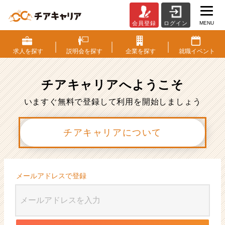
MENU
会員登録
ログイン
会
員
登
求人を
探す
説明会を
探す
企業を
探す
就職
イベント
録
|
ベ
チアキャリアへ
ようこそ
ン
チ
いますぐ無料で登録して利用を開始しましょう
ャ
ー・
チアキャリアについて
成
長
企
業
か
メールアドレスで登録
ら
ス
カ
ウ