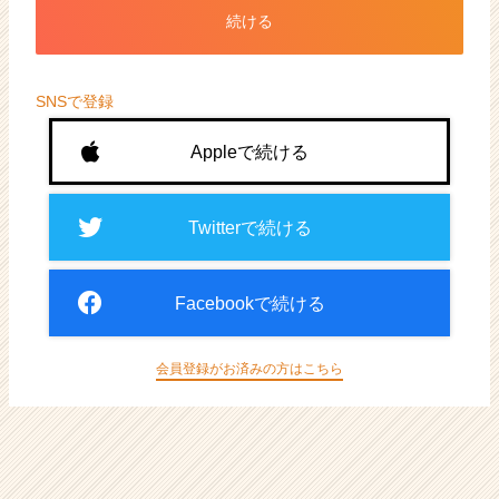
ト
続ける
が
届
く
就
SNSで登録
活
サ
Appleで続ける
イ
ト
チ
Twitterで続ける
ア
キ
ャ
Facebookで続ける
リ
ア
（CheerCareer）
会員登録がお済みの方はこちら