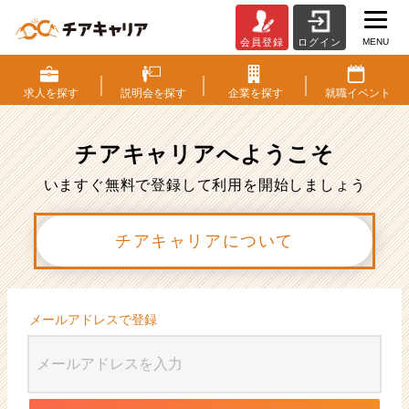
MENU
会員登録
ログイン
会
員
登
求人を
探す
説明会を
探す
企業を
探す
就職
イベント
録
|
ベ
チアキャリアへ
ようこそ
ン
チ
いますぐ無料で登録して利用を開始しましょう
ャ
ー・
チアキャリアについて
成
長
企
業
か
メールアドレスで登録
ら
ス
カ
ウ