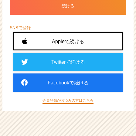
ト
続ける
が
届
く
就
SNSで登録
活
サ
Appleで続ける
イ
ト
チ
Twitterで続ける
ア
キ
ャ
Facebookで続ける
リ
ア
（CheerCareer）
会員登録がお済みの方はこちら