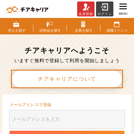
MENU
会員登録
ログイン
会
員
登
求人を
探す
説明会を
探す
企業を
探す
就職
イベント
録
|
ベ
チアキャリアへ
ようこそ
ン
チ
いますぐ無料で登録して利用を開始しましょう
ャ
ー・
チアキャリアについて
成
長
企
業
か
メールアドレスで登録
ら
ス
カ
ウ