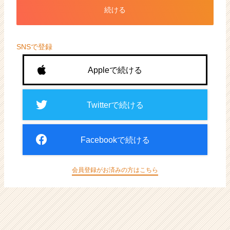
ト
続ける
が
届
く
就
SNSで登録
活
サ
Appleで続ける
イ
ト
チ
Twitterで続ける
ア
キ
ャ
Facebookで続ける
リ
ア
（CheerCareer）
会員登録がお済みの方はこちら