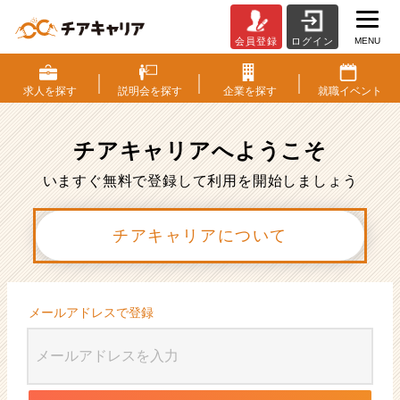
MENU
会員登録
ログイン
会
員
登
求人を
探す
説明会を
探す
企業を
探す
就職
イベント
録
|
ベ
チアキャリアへ
ようこそ
ン
チ
いますぐ無料で登録して利用を開始しましょう
ャ
ー・
チアキャリアについて
成
長
企
業
か
メールアドレスで登録
ら
ス
カ
ウ