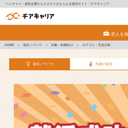
ベンチャー・成長企業からスカウトがもらえる就活サイト「チアキャリア」
選
考
求人を
対
策・
HOME
＞
就活ノウハウ
＞
対象：転職向け
＞
カテゴリ：市況分析
就
活
ノ
就活ノウハウ
先輩の就活
ウ
ハ
ウ
記
事
|
ベ
ン
チ
ャ
ー・