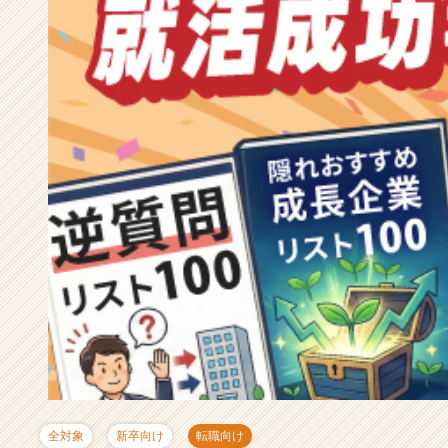
成
長
企
業
か
ら
ス
カ
ウ
ト
が
届
く
就
活
サ
イ
ト
チ
ア
キ
全対象
新卒向け
転職向け