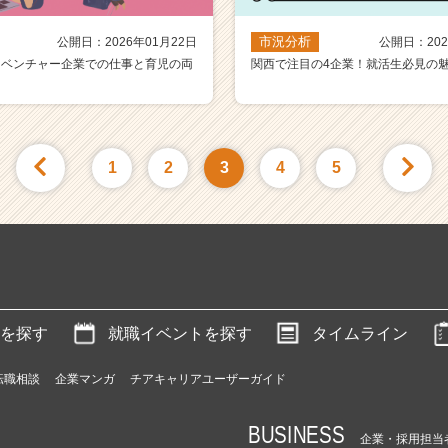
市況分析
公開日：2026年01月22日
公開日：202
】ベンチャー企業での仕事と育児の両
関西で注目の4企業！就活生必見の
1
2
3
4
5
を探す
就職イベントを探す
タイムライン
転職相談
企業マンガ
チアキャリアユーザーガイド
BUSINESS
企業・採用担当