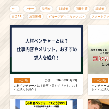
ャ
リ
全て
マナー
説明会
ES対策
面接対策
親対策
ア
（C
自己PR
志望動機
グループディスカッション
スタートア
h
e
e
r
C
a
r
e
e
r）
市況分析
市況分析
公開日：2026年03月23日
人材ベンチャーとは？仕事内容やメリット、おす
ベンチャー
すめ求人を紹介！
おすすめ求