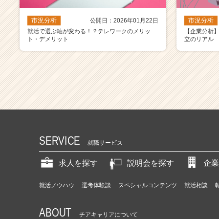
市況分析
市況分析
公開日：2026年01月22日
就活で選ぶ軸が変わる！？テレワークのメリッ
【企業分析
ト・デメリット
立のリアル
SERVICE
就職サービス
求人を探す
説明会を探す
企業
就活ノウハウ
選考体験談
スペシャルコンテンツ
就活相談
ABOUT
チアキャリアについて