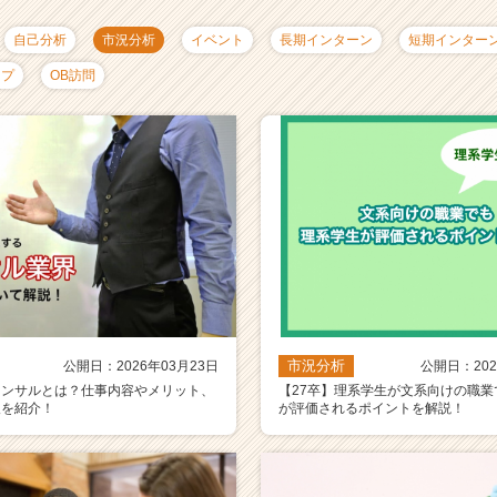
自己分析
市況分析
イベント
長期インターン
短期インター
ップ
OB訪問
市況分析
公開日：2026年03月23日
公開日：202
コンサルとは？仕事内容やメリット、
【27卒】理系学生が文系向けの職業
人を紹介！
が評価されるポイントを解説！