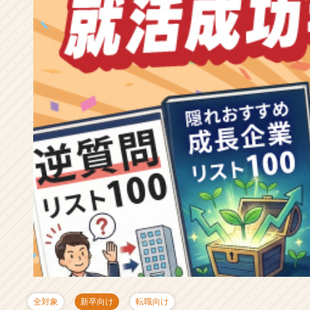
成
長
企
業
か
ら
ス
カ
ウ
ト
が
届
く
就
活
サ
イ
ト
チ
ア
キ
全対象
新卒向け
転職向け