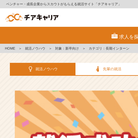
ベンチャー・成長企業からスカウトがもらえる就活サイト「チアキャリア」
選
考
求人を
対
策・
HOME
＞
就活ノウハウ
＞
対象：新卒向け
＞
カテゴリ：長期インターン
就
活
ノ
就活ノウハウ
先輩の就活
ウ
ハ
ウ
記
事
|
ベ
ン
チ
ャ
ー・