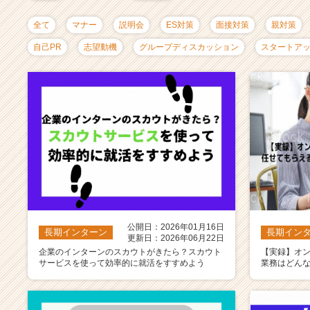
ャ
リ
全て
マナー
説明会
ES対策
面接対策
親対策
ア
（C
自己PR
志望動機
グループディスカッション
スタートア
h
e
e
r
C
a
r
e
e
r）
公開日：2026年01月16日
長期インターン
長期イン
更新日：2026年06月22日
企業のインターンのスカウトがきたら？スカウト
【実録】オ
サービスを使って効率的に就活をすすめよう
業務はどん