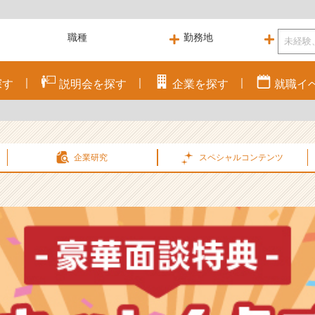
探す
説明会を
探す
企業を
探す
就職
イ
企業研究
スペシャル
コンテンツ