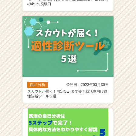
の4つの突破口
ア
（C
h
e
e
r
C
a
r
e
e
r）
自己分析
公開日：2023年03月30日
スカウトが届く！内定GETまで導く就活生向け適
性診断ツール５選