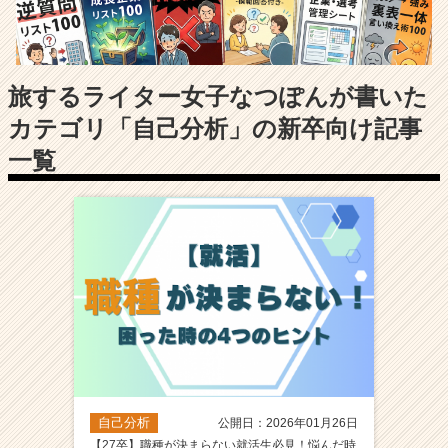
長
企
業
か
ら
旅するライター女子なつぽんが書いた
ス
カテゴリ「自己分析」の新卒向け記事
カ
ウ
一覧
ト
が
届
く
就
活
サ
イ
ト
チ
ア
キ
自己分析
公開日：2026年01月26日
ャ
【27卒】職種が決まらない就活生必見！悩んだ時
リ