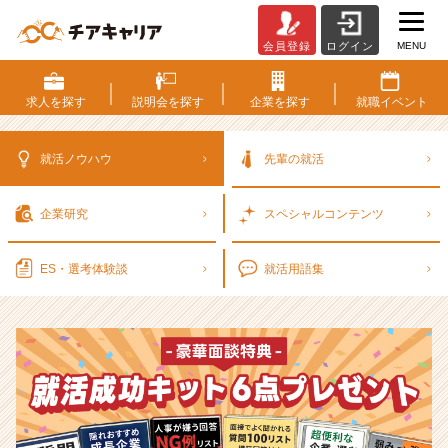
MENU
会員登録
ログイン
選
考
対
求人を
探す
説明会を
探す
企業を
探す
就職
イベント
策・
就
活
就活ノウハウ
先輩の就活
ノ
ウ
企業研究
スペシャル
コンテンツ
ハ
ウ
記
ES・選考
体験談
就活用語集
事
|
ベ
ン
チ
ャ
ー・
成