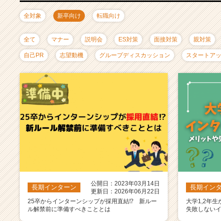
ャ
リ
全対象
新卒向け
転職向け
ア
（C
全て
マナー
説明会
ES対策
面接対策
親対策
h
e
自己PR
志望動機
グループディスカッション
スタートア
e
r
C
a
r
e
e
r）
公開日：2023年03月14日
長期インターン
長期イン
更新日：2026年06月22日
25卒からインターンシップが採用直結⁉ 新ルー
大学1,2年
ル解禁前に準備すべきこととは
失敗しない