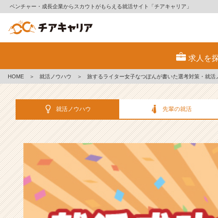
ベンチャー・成長企業からスカウトがもらえる就活サイト「チアキャリア」
選
考
求人を
対
策・
HOME
＞
就活ノウハウ
＞
旅するライター女子なつぽんが書いた選考対策・就活
就
活
ノ
就活ノウハウ
先輩の就活
ウ
ハ
ウ
記
事
|
ベ
ン
チ
ャ
ー・