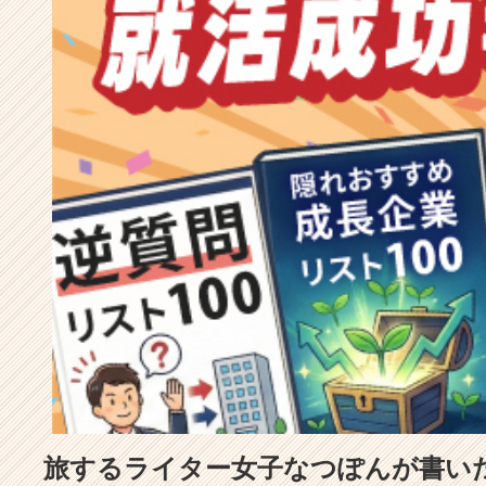
成
長
企
業
か
ら
ス
カ
ウ
ト
が
届
く
就
活
サ
イ
ト
チ
ア
旅するライター女子なつぽんが書い
キ