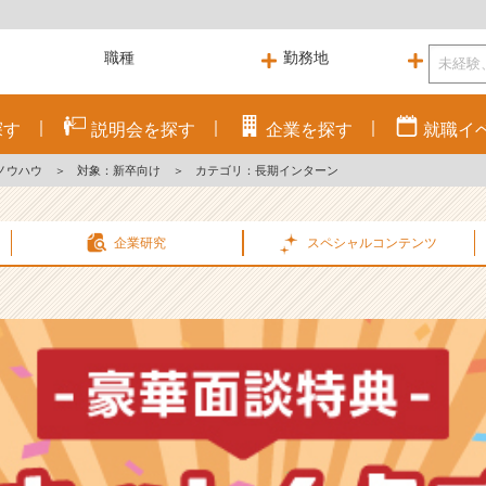
探す
説明会を
探す
企業を
探す
就職
イ
ノウハウ
＞
対象：新卒向け
＞
カテゴリ：長期インターン
企業研究
スペシャル
コンテンツ