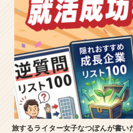
成
長
企
業
か
ら
ス
カ
ウ
ト
が
届
く
就
活
サ
イ
ト
チ
ア
旅するライター女子なつぽんが書い
キ