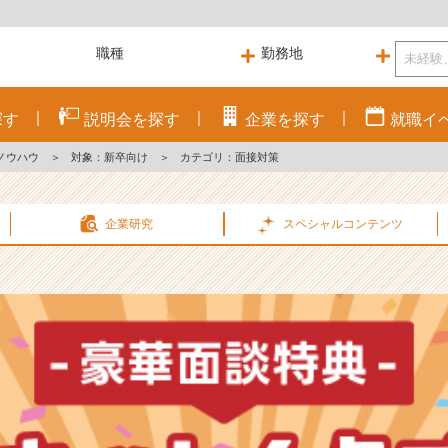
探す
説明会を
探す
企業を
探す
就職
イ
ノウハウ
＞
対象：新卒向け
＞
カテゴリ：面接対策
企業研究
スペシャル
コンテンツ