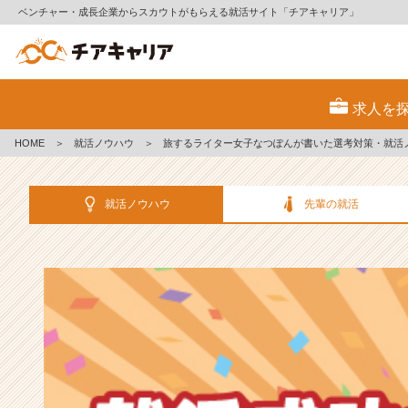
ベンチャー・成長企業からスカウトがもらえる就活サイト「チアキャリア」
選
考
求人を
対
策・
HOME
＞
就活ノウハウ
＞
旅するライター女子なつぽんが書いた選考対策・就活
就
活
ノ
就活ノウハウ
先輩の就活
ウ
ハ
ウ
記
事
|
ベ
ン
チ
ャ
ー・