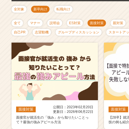
ャ
リ
全対象
新卒向け
転職向け
ア
（C
全て
マナー
説明会
ES対策
面接対策
親対策
h
e
自己PR
志望動機
グループディスカッション
スタートア
e
r
C
a
r
e
e
r）
公開日：2023年02月20日
面接対策
面接対策
更新日：2026年06月22日
面接官が就活生の「強み」から知りたいことっ
【28卒】就
て？最強の強みアピール方法
技の例も紹