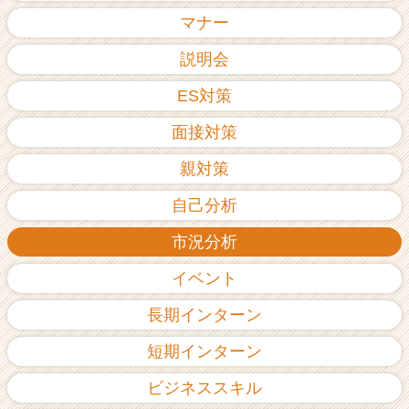
ア
マナー
（C
h
説明会
e
ES対策
e
r
面接対策
C
a
親対策
r
e
自己分析
e
r）
市況分析
イベント
長期インターン
短期インターン
ビジネススキル