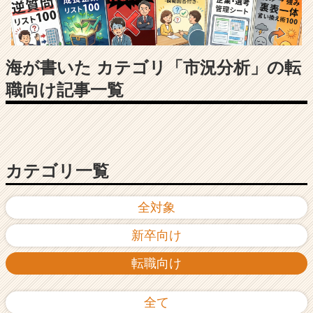
長
企
業
か
ら
海が書いた カテゴリ「市況分析」の転
ス
職向け記事一覧
カ
ウ
ト
が
届
く
カテゴリ一覧
就
活
全対象
サ
イ
新卒向け
ト
チ
転職向け
ア
キ
ャ
全て
リ