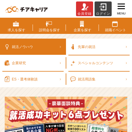
MENU
会員登録
ログイン
選
考
対
求人を
探す
説明会を
探す
企業を
探す
就職
イベント
策・
就
活
就活ノウハウ
先輩の就活
ノ
ウ
企業研究
スペシャル
コンテンツ
ハ
ウ
記
ES・選考
体験談
就活用語集
事
|
ベ
ン
チ
ャ
ー・
成