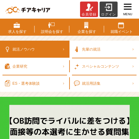
MENU
会員登録
ログイン
【O
B
訪
求人を
探す
説明会を
探す
企業を
探す
就職
イベント
問
で
ラ
就活ノウハウ
先輩の就活
イ
バ
企業研究
スペシャル
コンテンツ
ル
に
差
ES・選考
体験談
就活用語集
を
つ
け
る】
面
接
等
の