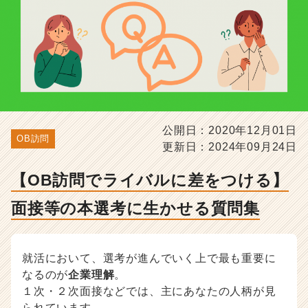
本
選
考
に
生
か
せ
る
質
公開日：2020年12月01日
問
OB訪問
更新日：2024年09月24日
集
-
選
【OB訪問でライバルに差をつける】
考
面接等の本選考に生かせる質問集
対
策・
就
活
就活において、選考が進んでいく上で最も重要に
ノ
なるのが
企業理解
。
ウ
１次・２次面接などでは、主にあなたの人柄が見
ハ
ウ
られています。