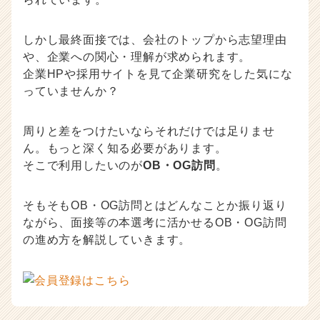
記
事
しかし最終面接では、会社のトップから志望理由
|
や、企業への関心・理解が求められます。
ベ
ン
企業HPや採用サイトを見て企業研究をした気にな
チ
っていませんか？
ャ
ー・
周りと差をつけたいならそれだけでは足りませ
成
ん。もっと深く知る必要があります。
長
企
そこで利用したいのが
OB・OG訪問
。
業
か
そもそもOB・OG訪問とはどんなことか振り返り
ら
ながら、面接等の本選考に活かせるOB・OG訪問
ス
カ
の進め方を解説していきます。
ウ
ト
が
届
く