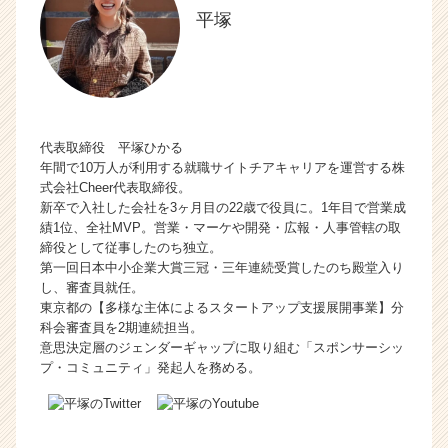
平塚
代表取締役 平塚ひかる
年間で10万人が利用する就職サイトチアキャリアを運営する株
式会社Cheer代表取締役。
新卒で入社した会社を3ヶ月目の22歳で役員に。1年目で営業成
績1位、全社MVP。営業・マーケや開発・広報・人事管轄の取
締役として従事したのち独立。
第一回日本中小企業大賞三冠・三年連続受賞したのち殿堂入り
し、審査員就任。
東京都の【多様な主体によるスタートアップ支援展開事業】分
科会審査員を2期連続担当。
意思決定層のジェンダーギャップに取り組む「スポンサーシッ
プ・コミュニティ」発起人を務める。