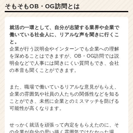
就
そもそもOB・OG訪問とは
活
サ
イ
就活の一環として、自分が志望する業界や企業で
ト
働いている社会人に、リアルな声を聞きに行くこ
チ
ア
と。
キ
企業が行う説明会やインターンでも企業への理解
ャ
を深めることはできますが、OB・OG訪問では説
リ
明会などで人事には聞きにくい質問もでき、会社
ア
の本音も聞くことができます。
（C
h
e
また、職場で働いているリアルな意見がもらえ、
e
企業の雰囲気や社員の人たちの関係性などを知る
r
ことができ、未然に企業とのミスマッチを防げる
C
可能性が高くなります。
a
r
e
せっかく就活を頑張って内定をもらえたのに、そ
e
の企業が自分の思い描く雰囲気ではなかった場