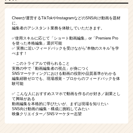
Cheerが運営するTikTokやInstagramなどのSNS向け動画を題材
に、
編集者のアシスタント業務を体験していただきます。
✅使用スキルに応じて「ショート動画編集」or「Premiere Pro
を使った本格編集」選択可能
✅ 実務に近いフィードバックを受けながら“本物のスキル”を学
べます！
・このトライアルで得られること
実務の中で「動画編集者の視点」が身につく
SNSマーケティングにおける動画の役割や品質基準がわかる
編集経験ゼロでも、現場感覚・プロからのフィードバックを体
験可能
✅ こんな人におすすめスマホで動画を作るのが好き／副業とし
て興味がある
動画編集を本格的に学びたいが、まずは現場を知りたい
SNS向け動画の編集・構成に挑戦してみたい
映像クリエイター／SNSマーケター志望