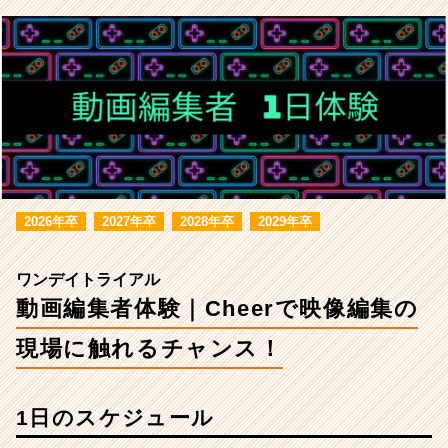
れ
る
チ
ャ
ン
ス！
2026年卒
2027年卒
2028年卒
2029年卒
ワンデイトライアル
動画編集者体験｜Cheerで映像編集の
現場に触れるチャンス！
1日のスケジュール