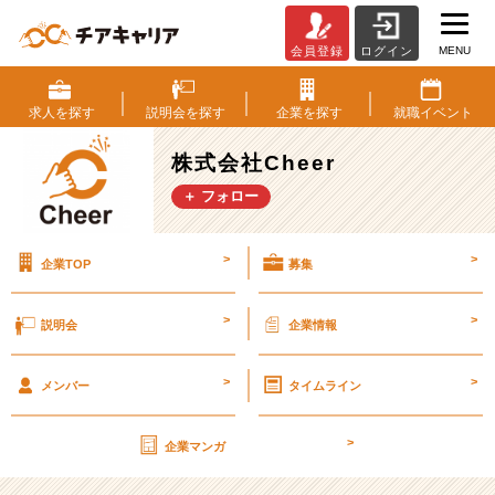
MENU
会員登録
ログイン
動
画
編
求人を
探す
説明会を
探す
企業を
探す
就職
イベント
集
者
株式会社Cheer
体
＋ フォロー
験
｜
Cheer
>
>
企業TOP
募集
で
映
像
>
>
説明会
企業情報
編
集
>
>
の
メンバー
タイムライン
現
場
>
企業マンガ
に
触