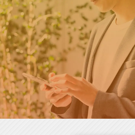
成長企業・ベンチャー企業から
スカウトが届く求人情報サイト
すぐに出来る会員登録
方はこちら
第二新卒・転
チアキャリアとは
SCROLL