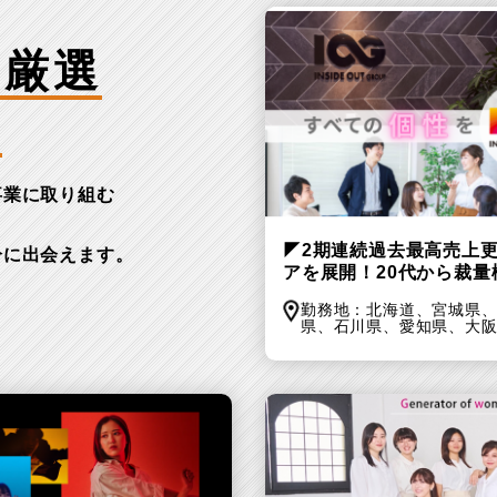
ア厳選
業
事業に取り組む
。
◤2期連続過去最高売上更
分に出会えます。
アを展開！20代から裁
勤務地：
北海道、
宮城県
県、
石川県、
愛知県、
大