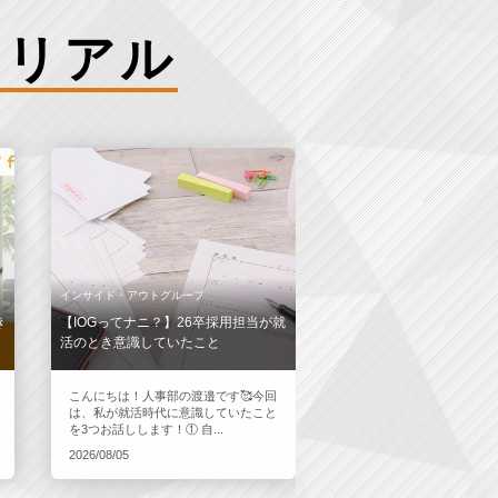
のリアル
インサイド・アウトグループ
き
【IOGってナニ？】26卒採用担当が就
活のとき意識していたこと
こんにちは！人事部の渡邉です🥰今回
は、私が就活時代に意識していたこと
を3つお話しします！① 自...
2026/08/05