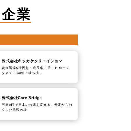
の企業
株式会社キッカケクリエイション
資金調達5億円超・成長率20倍｜HR×エン
タメで2030年上場へ挑...
株式会社Care Bridge
医療×ITで日本の未来を変える。安定から独
立した挑戦の場