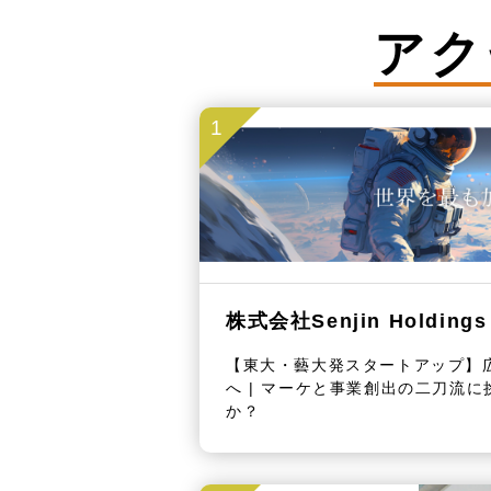
アク
1
株式会社Senjin Holdings
【東大・藝大発スタートアップ】広
へ | マーケと事業創出の二刀流
か？