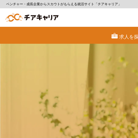
ベンチャー・成長企業からスカウトがもらえる就活サイト「チアキャリア」
チ
ア
求人を
キ
ャ
リ
ア
（CheerCareer）
|
働
ベ
ン
チ
ャ
人生
ー・
成
長
企
業
と