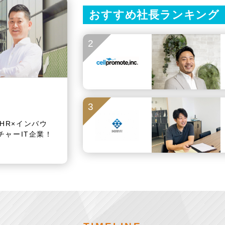
おすすめ社長ランキング
2
3
HR×インバウ
チャーIT企業！