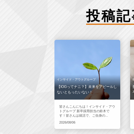
投稿記
インサイド・アウトグループ
【IOGってナニ？】未来をアピールし
ないともったいない！
皆さんこんにちは！インサイド・アウ
トグループ 新卒採用担当の鈴木で
す！皆さんは就活で、ご自身の...
2026/08/06