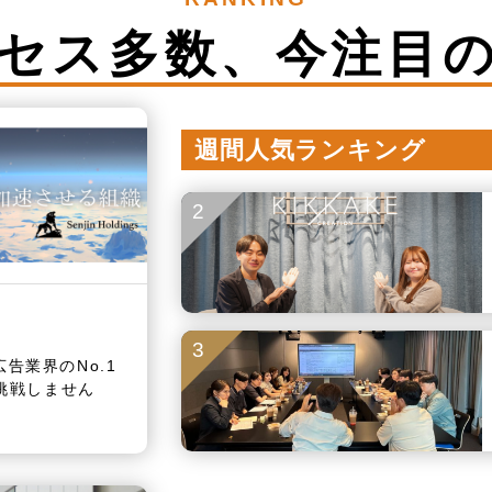
セス多数、
今注目
週間人気ランキング
2
3
告業界のNo.1
に挑戦しません