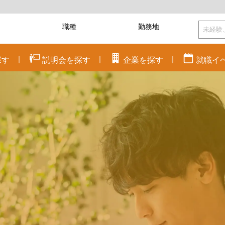
探す
説明会を
探す
企業を
探す
就職
イ
く
に
ワクワク
に
もっと潤