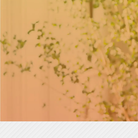
ス
カ
ウ
ト
就
活
新卒の