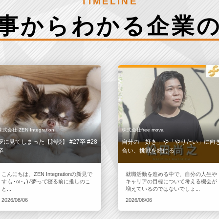
TIMELINE
事からわかる
企業
株式会社 ZEN Integration
株式会社free mova
夢に見てしまった【雑談】 #27卒 #28
自分の「好き」や「やりたい」に向
卒
合い、挑戦を続ける
こんにちは、ZEN Integrationの新見で
就職活動を進める中で、自分の人生や
す (｡･ω･｡)ﾉ夢って寝る前に推しのこ
キャリアの目標について考える機会が
と...
増えているのではないでしょ...
2026/08/06
2026/08/06