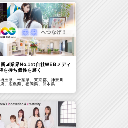
新◢業界No.1の自社WEBメディ
量権を持ち個性を磨く
、
埼玉県、
千葉県、
東京都、
神奈川
阪府、
広島県、
福岡県、
熊本県