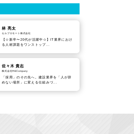
林 亮太
セルプロモート株式会社
【☆新卒〜20代が活躍中☆】IT業界におけ
る人材課題をワンストップ...
佐々木 貴志
株式会社H&Company
「採用」のその先へ。建設業界を「人が辞
めない場所」に変える仕組みづ...