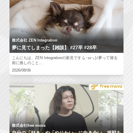
株式会社 ZEN Integration
夢に見てしまった【雑談】 #27卒 #28卒
こんにちは、ZEN Integrationの新見です (｡･ω･｡)ﾉ夢って寝る
前に推しのこと...
2026/08/06
株式会社free mova
自分の「好き」や「やりたい」に向き合い、挑戦を