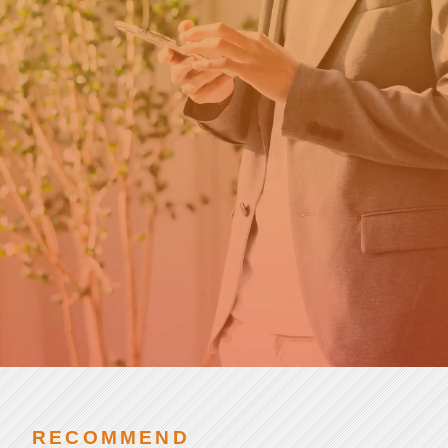
カ
新卒の方はこちら
ウ
ト
就
第二新卒・転職の方はこちら
活
チアキャリアとは
SCROLL
RECOMMEND