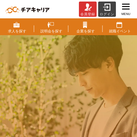
MENU
会員登録
ログイン
チ
ア
キ
求人を
探す
説明会を
探す
企業を
探す
就職
イベント
ャ
リ
ア
（CheerCareer）
|
働く
に
ワクワクを。
ベ
ン
人生
に
もっと潤いを。
チ
ャ
ー・
成長企業・ベンチャー企業から
成
スカウトが届く求人情報サイト
長
企
すぐに出来る会員登録
業
と
ス