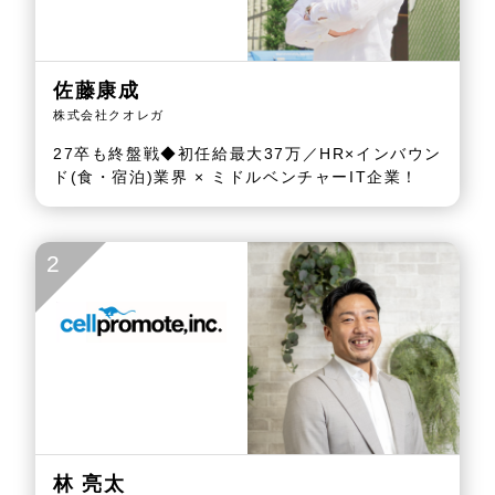
佐藤康成
株式会社クオレガ
27卒も終盤戦◆初任給最大37万／HR×インバウン
ド(食・宿泊)業界 × ミドルベンチャーIT企業！
2
林 亮太