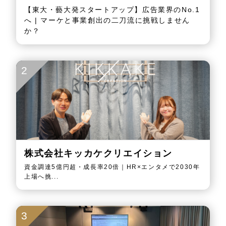
【東大・藝大発スタートアップ】広告業界のNo.1
へ | マーケと事業創出の二刀流に挑戦しません
か？
2
株式会社キッカケクリエイション
資金調達5億円超・成長率20倍｜HR×エンタメで2030年
上場へ挑...
3