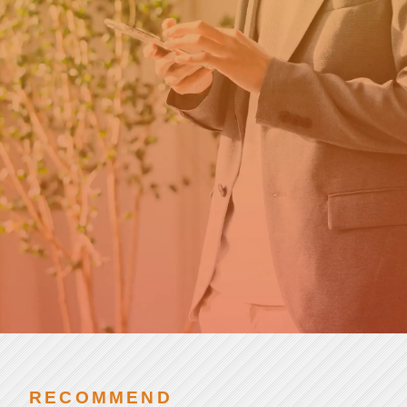
カ
新卒の方はこちら
ウ
ト
就
第二新卒・転職の方はこちら
活
チアキャリアとは
SCROLL
RECOMMEND