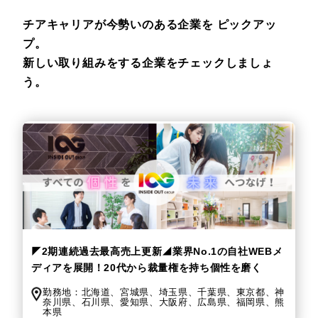
チアキャリアが今勢いのある企業を
ピックアッ
プ。
新しい取り組みをする企業をチェックしましょ
う。
◤2期連続過去最高売上更新◢業界No.1の自社WEBメ
ディアを展開！20代から裁量権を持ち個性を磨く
勤務地：
北海道、
宮城県、
埼玉県、
千葉県、
東京都、
神
奈川県、
石川県、
愛知県、
大阪府、
広島県、
福岡県、
熊
本県