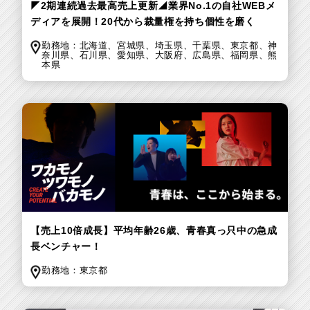
◤2期連続過去最高売上更新◢業界No.1の自社WEBメ
ディアを展開！20代から裁量権を持ち個性を磨く
勤務地：
北海道、
宮城県、
埼玉県、
千葉県、
東京都、
神
奈川県、
石川県、
愛知県、
大阪府、
広島県、
福岡県、
熊
本県
【売上10倍成長】平均年齢26歳、青春真っ只中の急成
長ベンチャー！
勤務地：
東京都