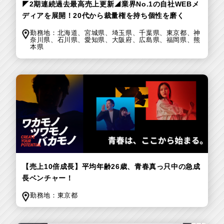
◤2期連続過去最高売上更新◢業界No.1の自社WEBメ
ディアを展開！20代から裁量権を持ち個性を磨く
勤務地：
北海道、
宮城県、
埼玉県、
千葉県、
東京都、
神
奈川県、
石川県、
愛知県、
大阪府、
広島県、
福岡県、
熊
本県
【売上10倍成長】平均年齢26歳、青春真っ只中の急成
長ベンチャー！
勤務地：
東京都