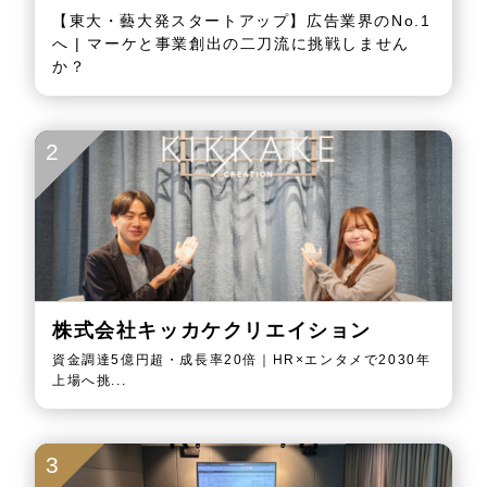
【東大・藝大発スタートアップ】広告業界のNo.1
へ | マーケと事業創出の二刀流に挑戦しません
か？
2
株式会社キッカケクリエイション
資金調達5億円超・成長率20倍｜HR×エンタメで2030年
上場へ挑...
3