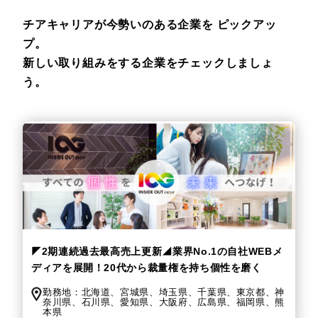
チアキャリアが今勢いのある企業を
ピックアッ
プ。
新しい取り組みをする企業をチェックしましょ
う。
◤2期連続過去最高売上更新◢業界No.1の自社WEBメ
ディアを展開！20代から裁量権を持ち個性を磨く
勤務地：
北海道、
宮城県、
埼玉県、
千葉県、
東京都、
神
奈川県、
石川県、
愛知県、
大阪府、
広島県、
福岡県、
熊
本県