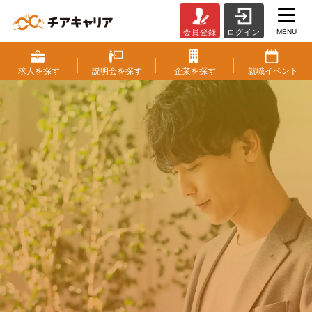
MENU
会員登録
ログイン
チ
ア
キ
求人を
探す
説明会を
探す
企業を
探す
就職
イベント
ャ
リ
ア
（CheerCareer）
|
働く
に
ワクワクを。
ベ
ン
人生
に
もっと潤いを。
チ
ャ
ー・
成長企業・ベンチャー企業から
成
スカウトが届く求人情報サイト
長
企
すぐに出来る会員登録
業
と
ス