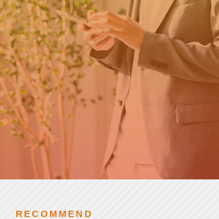
カ
新卒の方はこちら
ウ
ト
就
第二新卒・転職の方はこちら
活
チアキャリアとは
SCROLL
RECOMMEND