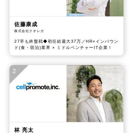
佐藤康成
株式会社クオレガ
27卒も終盤戦◆初任給最大37万／HR×インバウン
ド(食・宿泊)業界 × ミドルベンチャーIT企業！
2
林 亮太