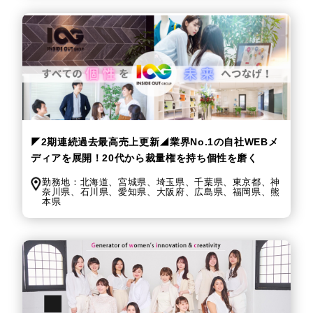
◤2期連続過去最高売上更新◢業界No.1の自社WEBメ
ディアを展開！20代から裁量権を持ち個性を磨く
勤務地：
北海道、
宮城県、
埼玉県、
千葉県、
東京都、
神
奈川県、
石川県、
愛知県、
大阪府、
広島県、
福岡県、
熊
本県