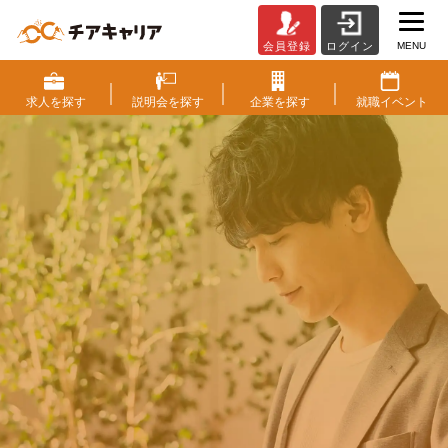
MENU
会員登録
ログイン
チ
ア
キ
求人を
探す
説明会を
探す
企業を
探す
就職
イベント
ャ
リ
ア
（CheerCareer）
|
働く
に
ワクワクを。
ベ
ン
人生
に
もっと潤いを。
チ
ャ
ー・
成長企業・ベンチャー企業から
成
スカウトが届く求人情報サイト
長
企
すぐに出来る会員登録
業
と
ス