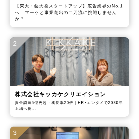
【東大・藝大発スタートアップ】広告業界のNo.1
へ | マーケと事業創出の二刀流に挑戦しません
か？
2
株式会社キッカケクリエイション
資金調達5億円超・成長率20倍｜HR×エンタメで2030年
上場へ挑...
3