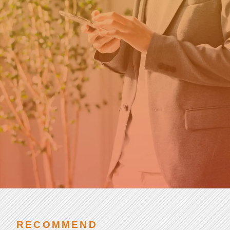
カ
新卒の方はこちら
ウ
ト
就
第二新卒・転職の方はこちら
活
チアキャリアとは
SCROLL
RECOMMEND