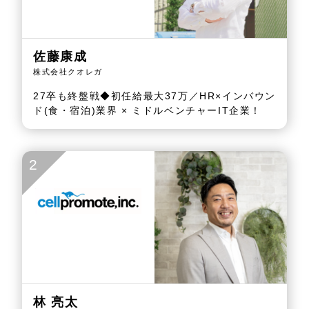
佐藤康成
株式会社クオレガ
27卒も終盤戦◆初任給最大37万／HR×インバウン
ド(食・宿泊)業界 × ミドルベンチャーIT企業！
2
林 亮太