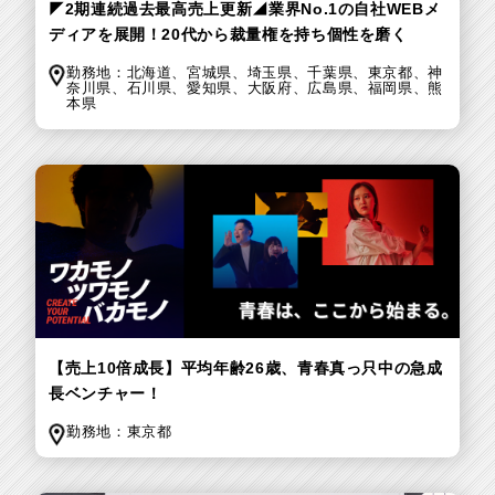
◤2期連続過去最高売上更新◢業界No.1の自社WEBメ
ディアを展開！20代から裁量権を持ち個性を磨く
勤務地：
北海道、
宮城県、
埼玉県、
千葉県、
東京都、
神
奈川県、
石川県、
愛知県、
大阪府、
広島県、
福岡県、
熊
本県
【売上10倍成長】平均年齢26歳、青春真っ只中の急成
長ベンチャー！
勤務地：
東京都