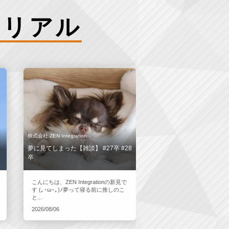
のリアル
株式会社 ZEN Integration
し
夢に見てしまった【雑談】 #27卒 #28
卒
こんにちは、ZEN Integrationの新見で
す (｡･ω･｡)ﾉ夢って寝る前に推しのこ
と...
2026/08/06