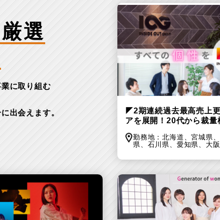
ア厳選
業
事業に取り組む
。
◤2期連続過去最高売上更
分に出会えます。
アを展開！20代から裁
勤務地：
北海道、
宮城県
県、
石川県、
愛知県、
大