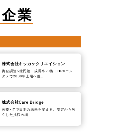
の企業
株式会社キッカケクリエイション
資金調達5億円超・成長率20倍｜HR×エン
タメで2030年上場へ挑...
株式会社Care Bridge
医療×ITで日本の未来を変える。安定から独
立した挑戦の場