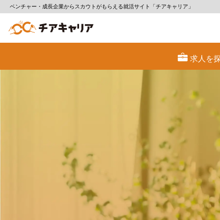
ベンチャー・成長企業からスカウトがもらえる就活サイト「チアキャリア」
チ
ア
求人を
キ
ャ
リ
ア
（CheerCareer）
|
働
ベ
ン
チ
ャ
人生
ー・
成
長
企
業
と