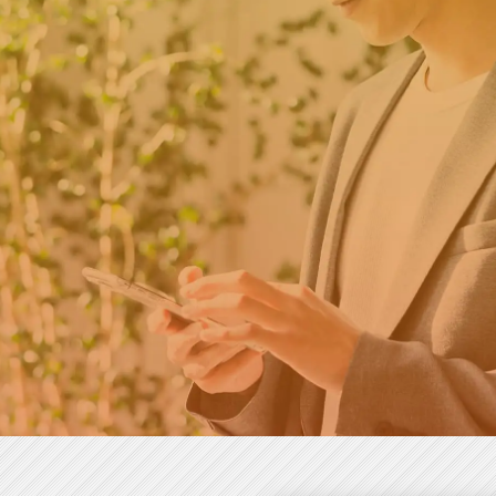
成長企業・ベンチャー企業から
スカウトが届く求人情報サイト
すぐに出来る会員登録
方はこちら
第二新卒・転
チアキャリアとは
SCROLL