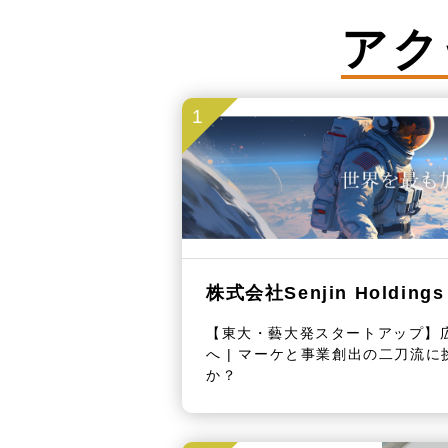
アク
1
株式会社Senjin Holdings
【東大・藝大発スタートアップ】広
へ | マーケと事業創出の二刀流
か？