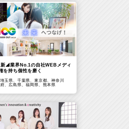
新◢業界No.1の自社WEBメディ
量権を持ち個性を磨く
、
埼玉県、
千葉県、
東京都、
神奈川
阪府、
広島県、
福岡県、
熊本県