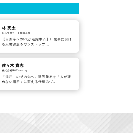
林 亮太
セルプロモート株式会社
【☆新卒〜20代が活躍中☆】IT業界におけ
る人材課題をワンストップ...
佐々木 貴志
株式会社H&Company
「採用」のその先へ。建設業界を「人が辞
めない場所」に変える仕組みづ...