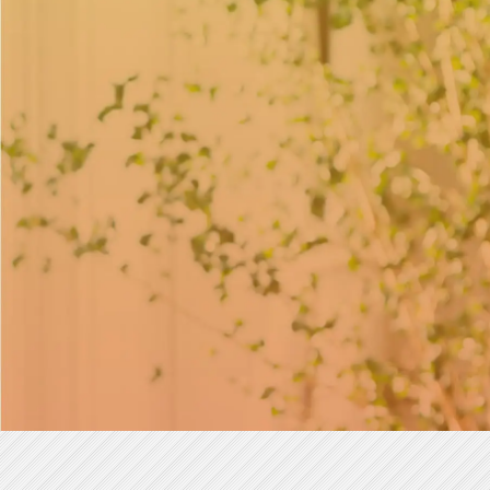
ス
カ
ウ
ト
就
活
新卒の