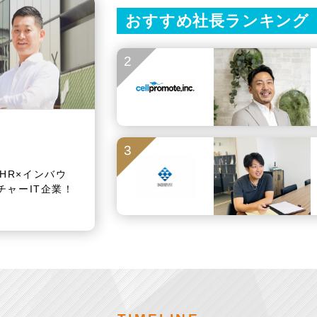
おすすめ社長ランキング
2
3
HR×インバウ
チャーIT企業！