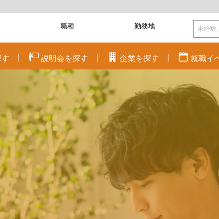
探す
説明会を
探す
企業を
探す
就職
イ
く
に
ワクワク
に
もっと潤