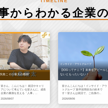
TIMELINE
事からわかる
企業
インサイド・アウトグループ
株式会社free mova
【IOGってナニ？】未来をアピール
“失敗こそが最大の教師”
ないともったいない！
皆さん、こんにちは！ 就活やキャリ
皆さんこんにちは！インサイド・アウ
アについて考えている皆さんに、成長
トグループ 新卒採用担当の鈴木で
企業の裏側を支える「人事」...
す！皆さんは就活で、ご自身の...
2026/08/07
2026/08/06