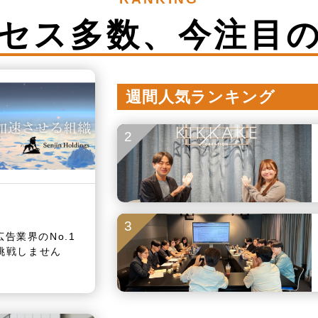
セス多数、
今注目
週間人気ランキング
2
3
告業界のNo.1
に挑戦しません